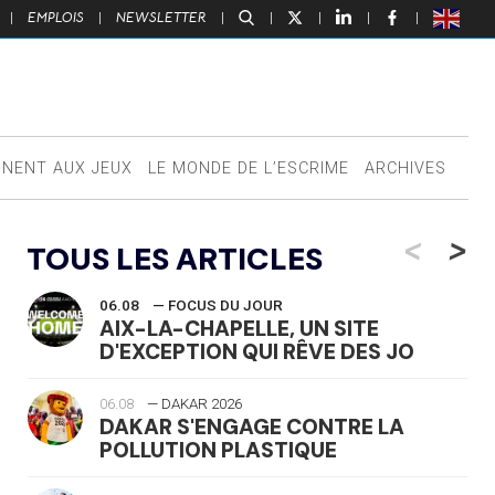
|
EMPLOIS
|
NEWSLETTER
|
|
|
|
|
NNENT AUX JEUX
LE MONDE DE L’ESCRIME
ARCHIVES
<
>
TOUS LES ARTICLES
06.08
— FOCUS DU JOUR
AIX-LA-CHAPELLE, UN SITE
D'EXCEPTION QUI RÊVE DES JO
06.08
— DAKAR 2026
DAKAR S'ENGAGE CONTRE LA
POLLUTION PLASTIQUE