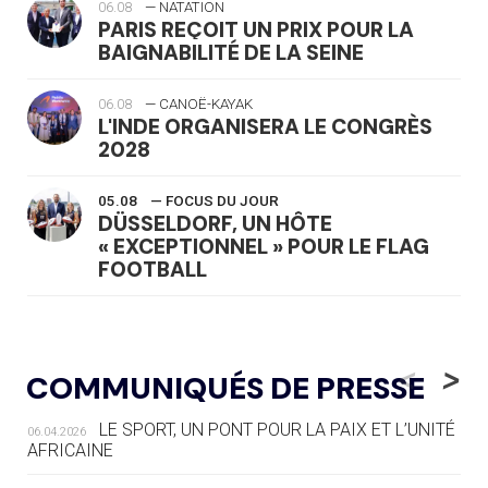
06.08
— NATATION
PARIS REÇOIT UN PRIX POUR LA
BAIGNABILITÉ DE LA SEINE
06.08
— CANOË-KAYAK
L'INDE ORGANISERA LE CONGRÈS
2028
05.08
— FOCUS DU JOUR
DÜSSELDORF, UN HÔTE
« EXCEPTIONNEL » POUR LE FLAG
FOOTBALL
05.08
— LUGE
LE RÊVE DE VOIR LA LUGE ALPINE
<
>
COMMUNIQUÉS DE PRESSE
AUX JO « N'EST PAS FINI »
LE SPORT, UN PONT POUR LA PAIX ET L’UNITÉ
06.04.2026
05.08
— TIR À L'ARC
AFRICAINE
DES MONDIAUX À BRISBANE SUR LA
ROUTE DES JO 2032