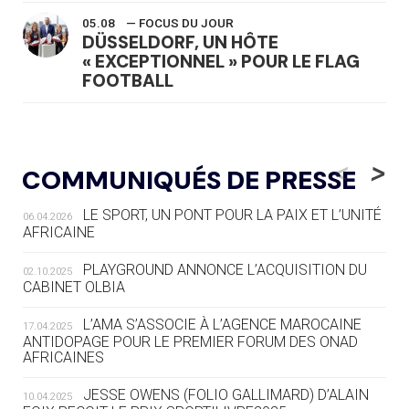
05.08
— FOCUS DU JOUR
DÜSSELDORF, UN HÔTE
« EXCEPTIONNEL » POUR LE FLAG
FOOTBALL
05.08
— LUGE
LE RÊVE DE VOIR LA LUGE ALPINE
<
>
COMMUNIQUÉS DE PRESSE
AUX JO « N'EST PAS FINI »
LE SPORT, UN PONT POUR LA PAIX ET L’UNITÉ
06.04.2026
05.08
— TIR À L'ARC
AFRICAINE
DES MONDIAUX À BRISBANE SUR LA
ROUTE DES JO 2032
PLAYGROUND ANNONCE L’ACQUISITION DU
02.10.2025
CABINET OLBIA
05.08
— ALPES FRANÇAISES 2030
LE VILLAGE OLYMPIQUE DES ARAVIS
L’AMA S’ASSOCIE À L’AGENCE MAROCAINE
17.04.2025
SE DESSINE
ANTIDOPAGE POUR LE PREMIER FORUM DES ONAD
AFRICAINES
04.08
— FOCUS DU JOUR
JESSE OWENS (FOLIO GALLIMARD) D’ALAIN
10.04.2025
LE COJOP A TROUVÉ SON VILLAGE