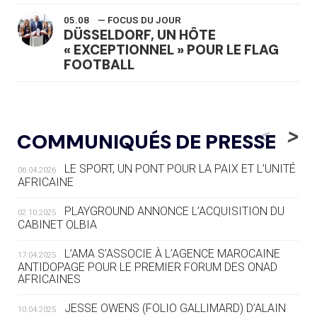
05.08
— FOCUS DU JOUR
DÜSSELDORF, UN HÔTE
« EXCEPTIONNEL » POUR LE FLAG
FOOTBALL
05.08
— LUGE
LE RÊVE DE VOIR LA LUGE ALPINE
<
>
COMMUNIQUÉS DE PRESSE
AUX JO « N'EST PAS FINI »
LE SPORT, UN PONT POUR LA PAIX ET L’UNITÉ
06.04.2026
05.08
— TIR À L'ARC
AFRICAINE
DES MONDIAUX À BRISBANE SUR LA
ROUTE DES JO 2032
PLAYGROUND ANNONCE L’ACQUISITION DU
02.10.2025
CABINET OLBIA
05.08
— ALPES FRANÇAISES 2030
LE VILLAGE OLYMPIQUE DES ARAVIS
L’AMA S’ASSOCIE À L’AGENCE MAROCAINE
17.04.2025
SE DESSINE
ANTIDOPAGE POUR LE PREMIER FORUM DES ONAD
AFRICAINES
04.08
— FOCUS DU JOUR
JESSE OWENS (FOLIO GALLIMARD) D’ALAIN
10.04.2025
LE COJOP A TROUVÉ SON VILLAGE