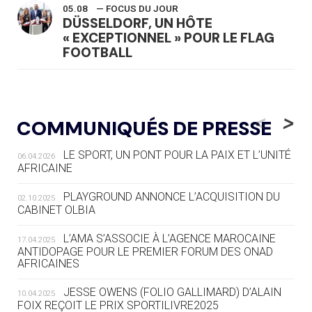
05.08
— FOCUS DU JOUR
DÜSSELDORF, UN HÔTE
« EXCEPTIONNEL » POUR LE FLAG
FOOTBALL
05.08
— LUGE
LE RÊVE DE VOIR LA LUGE ALPINE
<
>
COMMUNIQUÉS DE PRESSE
AUX JO « N'EST PAS FINI »
LE SPORT, UN PONT POUR LA PAIX ET L’UNITÉ
06.04.2026
05.08
— TIR À L'ARC
AFRICAINE
DES MONDIAUX À BRISBANE SUR LA
ROUTE DES JO 2032
PLAYGROUND ANNONCE L’ACQUISITION DU
02.10.2025
CABINET OLBIA
05.08
— ALPES FRANÇAISES 2030
LE VILLAGE OLYMPIQUE DES ARAVIS
L’AMA S’ASSOCIE À L’AGENCE MAROCAINE
17.04.2025
SE DESSINE
ANTIDOPAGE POUR LE PREMIER FORUM DES ONAD
AFRICAINES
04.08
— FOCUS DU JOUR
JESSE OWENS (FOLIO GALLIMARD) D’ALAIN
10.04.2025
LE COJOP A TROUVÉ SON VILLAGE
FOIX REÇOIT LE PRIX SPORTILIVRE2025