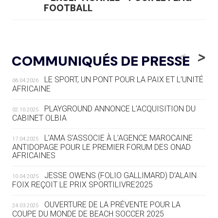
FOOTBALL
05.08
— LUGE
LE RÊVE DE VOIR LA LUGE ALPINE
<
>
COMMUNIQUÉS DE PRESSE
AUX JO « N'EST PAS FINI »
LE SPORT, UN PONT POUR LA PAIX ET L’UNITÉ
06.04.2026
05.08
— TIR À L'ARC
AFRICAINE
DES MONDIAUX À BRISBANE SUR LA
ROUTE DES JO 2032
PLAYGROUND ANNONCE L’ACQUISITION DU
02.10.2025
CABINET OLBIA
05.08
— ALPES FRANÇAISES 2030
LE VILLAGE OLYMPIQUE DES ARAVIS
L’AMA S’ASSOCIE À L’AGENCE MAROCAINE
17.04.2025
SE DESSINE
ANTIDOPAGE POUR LE PREMIER FORUM DES ONAD
AFRICAINES
04.08
— FOCUS DU JOUR
JESSE OWENS (FOLIO GALLIMARD) D’ALAIN
10.04.2025
LE COJOP A TROUVÉ SON VILLAGE
FOIX REÇOIT LE PRIX SPORTILIVRE2025
OLYMPIQUE LYONNAIS
OUVERTURE DE LA PRÉVENTE POUR LA
24.03.2025
COUPE DU MONDE DE BEACH SOCCER 2025
04.08
— ALLEMAGNE