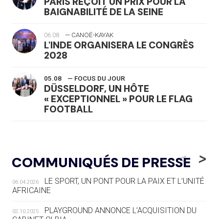
PARIS REÇOIT UN PRIX POUR LA
BAIGNABILITÉ DE LA SEINE
06.08
— CANOË-KAYAK
L'INDE ORGANISERA LE CONGRÈS
2028
05.08
— FOCUS DU JOUR
DÜSSELDORF, UN HÔTE
« EXCEPTIONNEL » POUR LE FLAG
FOOTBALL
05.08
— LUGE
LE RÊVE DE VOIR LA LUGE ALPINE
<
>
COMMUNIQUÉS DE PRESSE
AUX JO « N'EST PAS FINI »
LE SPORT, UN PONT POUR LA PAIX ET L’UNITÉ
06.04.2026
05.08
— TIR À L'ARC
AFRICAINE
DES MONDIAUX À BRISBANE SUR LA
ROUTE DES JO 2032
PLAYGROUND ANNONCE L’ACQUISITION DU
02.10.2025