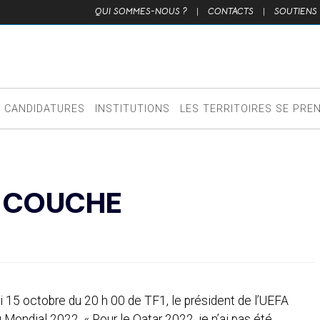
QUI SOMMES-NOUS ?
|
CONTACTS
|
SOUTIENS
CANDIDATURES
INSTITUTIONS
LES TERRITOIRES SE PRE
E COUCHE
di 15 octobre du 20 h 00 de TF1, le président de l’UEFA
u Mondial 2022. « Pour le Qatar 2022, je n’ai pas été