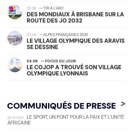
05.08
— TIR À L'ARC
DES MONDIAUX À BRISBANE SUR LA
ROUTE DES JO 2032
05.08
— ALPES FRANÇAISES 2030
LE VILLAGE OLYMPIQUE DES ARAVIS
SE DESSINE
04.08
— FOCUS DU JOUR
LE COJOP A TROUVÉ SON VILLAGE
OLYMPIQUE LYONNAIS
04.08
— ALLEMAGNE
« L'ALLEMAGNE PEUT DÉMONTRER
<
>
COMMUNIQUÉS DE PRESSE
COMMENT ORGANISER DES JO
RESPONSABLES »
LE SPORT, UN PONT POUR LA PAIX ET L’UNITÉ
06.04.2026
AFRICAINE
04.08
— ESCRIME
LA FIE LANCE LES GRANDES