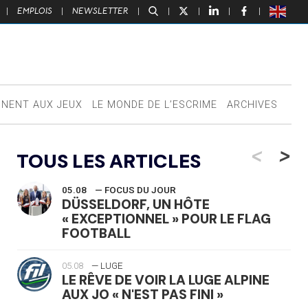
|
EMPLOIS
|
NEWSLETTER
|
|
|
|
|
NNENT AUX JEUX
LE MONDE DE L’ESCRIME
ARCHIVES
<
>
TOUS LES ARTICLES
05.08
— FOCUS DU JOUR
DÜSSELDORF, UN HÔTE
« EXCEPTIONNEL » POUR LE FLAG
FOOTBALL
05.08
— LUGE
LE RÊVE DE VOIR LA LUGE ALPINE
AUX JO « N'EST PAS FINI »