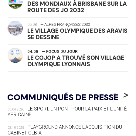
DES MONDIAUX À BRISBANE SUR LA
ROUTE DES JO 2032
05.08
— ALPES FRANÇAISES 2030
LE VILLAGE OLYMPIQUE DES ARAVIS
SE DESSINE
04.08
— FOCUS DU JOUR
LE COJOP A TROUVÉ SON VILLAGE
OLYMPIQUE LYONNAIS
04.08
— ALLEMAGNE
« L'ALLEMAGNE PEUT DÉMONTRER
<
>
COMMUNIQUÉS DE PRESSE
COMMENT ORGANISER DES JO
RESPONSABLES »
LE SPORT, UN PONT POUR LA PAIX ET L’UNITÉ
06.04.2026
AFRICAINE
04.08
— ESCRIME
LA FIE LANCE LES GRANDES
PLAYGROUND ANNONCE L’ACQUISITION DU
02.10.2025
MANŒUVRES EN VUE DES JO
CABINET OLBIA