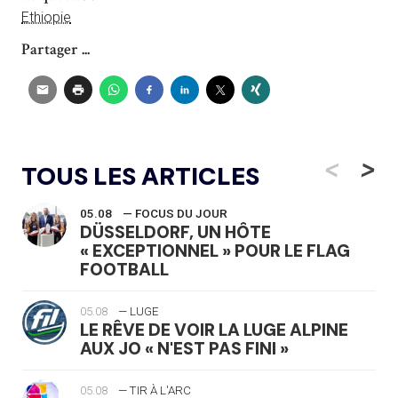
Ethiopie
Partager ...
<
>
TOUS LES ARTICLES
05.08
— FOCUS DU JOUR
DÜSSELDORF, UN HÔTE
« EXCEPTIONNEL » POUR LE FLAG
FOOTBALL
05.08
— LUGE
LE RÊVE DE VOIR LA LUGE ALPINE
AUX JO « N'EST PAS FINI »
05.08
— TIR À L'ARC