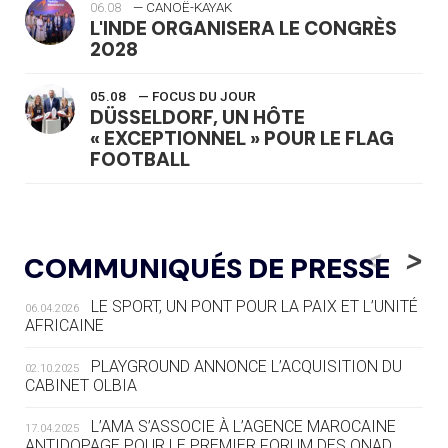
06.08
— CANOË-KAYAK
L'INDE ORGANISERA LE CONGRÈS
2028
05.08
— FOCUS DU JOUR
DÜSSELDORF, UN HÔTE
« EXCEPTIONNEL » POUR LE FLAG
FOOTBALL
05.08
— LUGE
LE RÊVE DE VOIR LA LUGE ALPINE
<
>
COMMUNIQUÉS DE PRESSE
AUX JO « N'EST PAS FINI »
LE SPORT, UN PONT POUR LA PAIX ET L’UNITÉ
06.04.2026
05.08
— TIR À L'ARC
AFRICAINE
DES MONDIAUX À BRISBANE SUR LA
ROUTE DES JO 2032
PLAYGROUND ANNONCE L’ACQUISITION DU
02.10.2025
CABINET OLBIA
05.08
— ALPES FRANÇAISES 2030
LE VILLAGE OLYMPIQUE DES ARAVIS
L’AMA S’ASSOCIE À L’AGENCE MAROCAINE
17.04.2025
SE DESSINE
ANTIDOPAGE POUR LE PREMIER FORUM DES ONAD