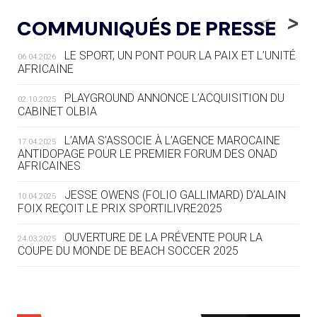
LE RÊVE DE VOIR LA LUGE ALPINE
<
>
COMMUNIQUÉS DE PRESSE
AUX JO « N'EST PAS FINI »
LE SPORT, UN PONT POUR LA PAIX ET L’UNITÉ
06.04.2026
05.08
— TIR À L'ARC
AFRICAINE
DES MONDIAUX À BRISBANE SUR LA
ROUTE DES JO 2032
PLAYGROUND ANNONCE L’ACQUISITION DU
02.10.2025
CABINET OLBIA
05.08
— ALPES FRANÇAISES 2030
LE VILLAGE OLYMPIQUE DES ARAVIS
L’AMA S’ASSOCIE À L’AGENCE MAROCAINE
17.04.2025
SE DESSINE
ANTIDOPAGE POUR LE PREMIER FORUM DES ONAD
AFRICAINES
04.08
— FOCUS DU JOUR
JESSE OWENS (FOLIO GALLIMARD) D’ALAIN
10.04.2025
LE COJOP A TROUVÉ SON VILLAGE
FOIX REÇOIT LE PRIX SPORTILIVRE2025
OLYMPIQUE LYONNAIS
OUVERTURE DE LA PRÉVENTE POUR LA
24.03.2025
COUPE DU MONDE DE BEACH SOCCER 2025
04.08
— ALLEMAGNE
« L'ALLEMAGNE PEUT DÉMONTRER
COMMENT ORGANISER DES JO
RESPONSABLES »
L’AMA FÉLICITE RICHARD POUND ET VALÉRIE
24.03.2025
FOURNEYRON, RÉCOMPENSÉS DE L’ORDRE OLYMPIQUE