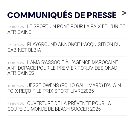
05.08
— LUGE
LE RÊVE DE VOIR LA LUGE ALPINE
<
>
COMMUNIQUÉS DE PRESSE
AUX JO « N'EST PAS FINI »
LE SPORT, UN PONT POUR LA PAIX ET L’UNITÉ
06.04.2026
05.08
— TIR À L'ARC
AFRICAINE
DES MONDIAUX À BRISBANE SUR LA
ROUTE DES JO 2032
PLAYGROUND ANNONCE L’ACQUISITION DU
02.10.2025
CABINET OLBIA
05.08
— ALPES FRANÇAISES 2030
LE VILLAGE OLYMPIQUE DES ARAVIS
L’AMA S’ASSOCIE À L’AGENCE MAROCAINE
17.04.2025
SE DESSINE
ANTIDOPAGE POUR LE PREMIER FORUM DES ONAD
AFRICAINES
04.08
— FOCUS DU JOUR
JESSE OWENS (FOLIO GALLIMARD) D’ALAIN
10.04.2025
LE COJOP A TROUVÉ SON VILLAGE
FOIX REÇOIT LE PRIX SPORTILIVRE2025
OLYMPIQUE LYONNAIS
OUVERTURE DE LA PRÉVENTE POUR LA
24.03.2025
COUPE DU MONDE DE BEACH SOCCER 2025
04.08
— ALLEMAGNE
« L'ALLEMAGNE PEUT DÉMONTRER
COMMENT ORGANISER DES JO
RESPONSABLES »
L’AMA FÉLICITE RICHARD POUND ET VALÉRIE
24.03.2025
FOURNEYRON, RÉCOMPENSÉS DE L’ORDRE OLYMPIQUE