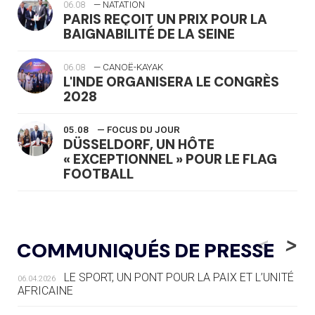
06.08
— NATATION
PARIS REÇOIT UN PRIX POUR LA
BAIGNABILITÉ DE LA SEINE
06.08
— CANOË-KAYAK
L'INDE ORGANISERA LE CONGRÈS
2028
05.08
— FOCUS DU JOUR
DÜSSELDORF, UN HÔTE
« EXCEPTIONNEL » POUR LE FLAG
FOOTBALL
05.08
— LUGE
LE RÊVE DE VOIR LA LUGE ALPINE
<
>
COMMUNIQUÉS DE PRESSE
AUX JO « N'EST PAS FINI »
LE SPORT, UN PONT POUR LA PAIX ET L’UNITÉ
06.04.2026
05.08
— TIR À L'ARC
AFRICAINE
DES MONDIAUX À BRISBANE SUR LA
ROUTE DES JO 2032