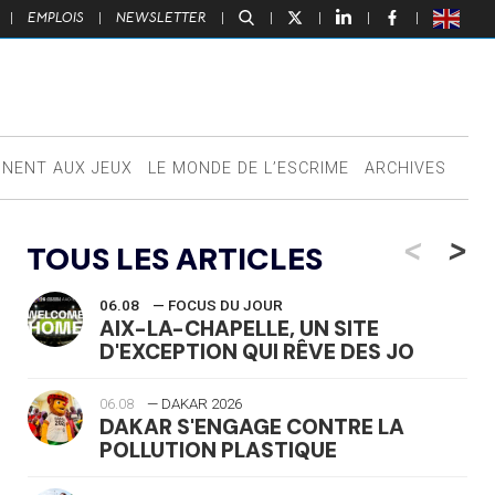
|
EMPLOIS
|
NEWSLETTER
|
|
|
|
|
NNENT AUX JEUX
LE MONDE DE L’ESCRIME
ARCHIVES
<
>
TOUS LES ARTICLES
06.08
— FOCUS DU JOUR
AIX-LA-CHAPELLE, UN SITE
D'EXCEPTION QUI RÊVE DES JO
06.08
— DAKAR 2026
DAKAR S'ENGAGE CONTRE LA
POLLUTION PLASTIQUE