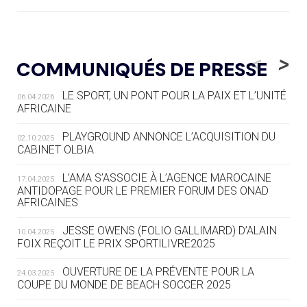
05.08
— LUGE
LE RÊVE DE VOIR LA LUGE ALPINE
<
>
COMMUNIQUÉS DE PRESSE
AUX JO « N'EST PAS FINI »
LE SPORT, UN PONT POUR LA PAIX ET L’UNITÉ
06.04.2026
05.08
— TIR À L'ARC
AFRICAINE
DES MONDIAUX À BRISBANE SUR LA
ROUTE DES JO 2032
PLAYGROUND ANNONCE L’ACQUISITION DU
02.10.2025
CABINET OLBIA
05.08
— ALPES FRANÇAISES 2030
LE VILLAGE OLYMPIQUE DES ARAVIS
L’AMA S’ASSOCIE À L’AGENCE MAROCAINE
17.04.2025
SE DESSINE
ANTIDOPAGE POUR LE PREMIER FORUM DES ONAD
AFRICAINES
04.08
— FOCUS DU JOUR
JESSE OWENS (FOLIO GALLIMARD) D’ALAIN
10.04.2025
LE COJOP A TROUVÉ SON VILLAGE
FOIX REÇOIT LE PRIX SPORTILIVRE2025
OLYMPIQUE LYONNAIS
OUVERTURE DE LA PRÉVENTE POUR LA
24.03.2025
COUPE DU MONDE DE BEACH SOCCER 2025
04.08
— ALLEMAGNE
« L'ALLEMAGNE PEUT DÉMONTRER