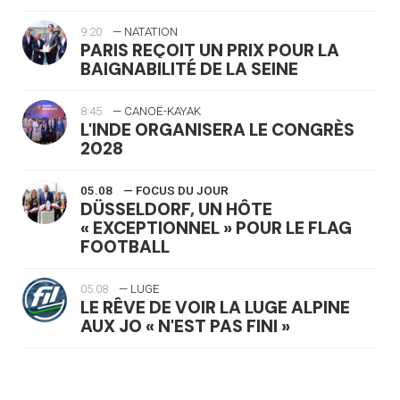
9:20
— NATATION
PARIS REÇOIT UN PRIX POUR LA
BAIGNABILITÉ DE LA SEINE
8:45
— CANOË-KAYAK
L'INDE ORGANISERA LE CONGRÈS
2028
05.08
— FOCUS DU JOUR
DÜSSELDORF, UN HÔTE
« EXCEPTIONNEL » POUR LE FLAG
FOOTBALL
05.08
— LUGE
LE RÊVE DE VOIR LA LUGE ALPINE
AUX JO « N'EST PAS FINI »
05.08
— TIR À L'ARC