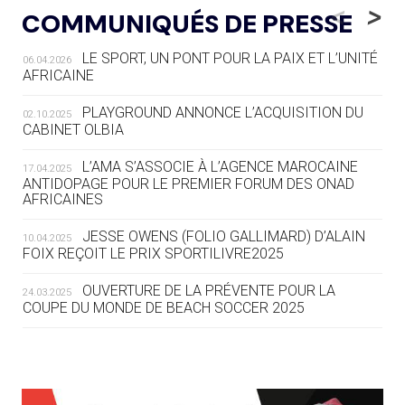
DES MONDIAUX À BRISBANE SUR LA
<
>
COMMUNIQUÉS DE PRESSE
ROUTE DES JO 2032
LE SPORT, UN PONT POUR LA PAIX ET L’UNITÉ
06.04.2026
05.08
— ALPES FRANÇAISES 2030
AFRICAINE
LE VILLAGE OLYMPIQUE DES ARAVIS
SE DESSINE
PLAYGROUND ANNONCE L’ACQUISITION DU
02.10.2025
CABINET OLBIA
04.08
— FOCUS DU JOUR
LE COJOP A TROUVÉ SON VILLAGE
L’AMA S’ASSOCIE À L’AGENCE MAROCAINE
17.04.2025
OLYMPIQUE LYONNAIS
ANTIDOPAGE POUR LE PREMIER FORUM DES ONAD
AFRICAINES
04.08
— ALLEMAGNE
JESSE OWENS (FOLIO GALLIMARD) D’ALAIN
10.04.2025
« L'ALLEMAGNE PEUT DÉMONTRER
FOIX REÇOIT LE PRIX SPORTILIVRE2025
COMMENT ORGANISER DES JO
RESPONSABLES »
OUVERTURE DE LA PRÉVENTE POUR LA
24.03.2025
COUPE DU MONDE DE BEACH SOCCER 2025
04.08
— ESCRIME
LA FIE LANCE LES GRANDES
MANŒUVRES EN VUE DES JO
L’AMA FÉLICITE RICHARD POUND ET VALÉRIE
24.03.2025
FOURNEYRON, RÉCOMPENSÉS DE L’ORDRE OLYMPIQUE