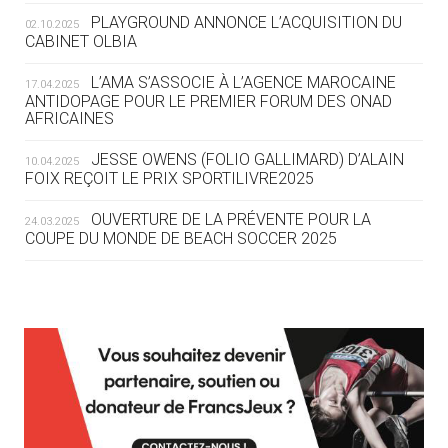
ROUTE DES JO 2032
PLAYGROUND ANNONCE L’ACQUISITION DU
02.10.2025
CABINET OLBIA
05.08
— ALPES FRANÇAISES 2030
LE VILLAGE OLYMPIQUE DES ARAVIS
L’AMA S’ASSOCIE À L’AGENCE MAROCAINE
17.04.2025
SE DESSINE
ANTIDOPAGE POUR LE PREMIER FORUM DES ONAD
AFRICAINES
04.08
— FOCUS DU JOUR
JESSE OWENS (FOLIO GALLIMARD) D’ALAIN
10.04.2025
LE COJOP A TROUVÉ SON VILLAGE
FOIX REÇOIT LE PRIX SPORTILIVRE2025
OLYMPIQUE LYONNAIS
OUVERTURE DE LA PRÉVENTE POUR LA
24.03.2025
COUPE DU MONDE DE BEACH SOCCER 2025
04.08
— ALLEMAGNE
« L'ALLEMAGNE PEUT DÉMONTRER
COMMENT ORGANISER DES JO
RESPONSABLES »
L’AMA FÉLICITE RICHARD POUND ET VALÉRIE
24.03.2025
FOURNEYRON, RÉCOMPENSÉS DE L’ORDRE OLYMPIQUE
L’AMA RECHERCHE DES HÔTES POUR LES
13.03.2025
04.08
— ESCRIME
RÉUNIONS DU CONSEIL DE FONDATION ET DU COMITÉ
LA FIE LANCE LES GRANDES
EXÉCUTIF
MANŒUVRES EN VUE DES JO
APPEL À CANDIDATURES DE L’AMA POUR LES
12.03.2025