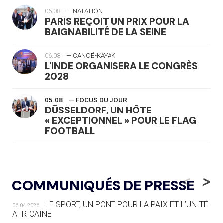
06.08
— NATATION
PARIS REÇOIT UN PRIX POUR LA
BAIGNABILITÉ DE LA SEINE
06.08
— CANOË-KAYAK
L'INDE ORGANISERA LE CONGRÈS
2028
05.08
— FOCUS DU JOUR
DÜSSELDORF, UN HÔTE
« EXCEPTIONNEL » POUR LE FLAG
FOOTBALL
05.08
— LUGE
LE RÊVE DE VOIR LA LUGE ALPINE
<
>
COMMUNIQUÉS DE PRESSE
AUX JO « N'EST PAS FINI »
LE SPORT, UN PONT POUR LA PAIX ET L’UNITÉ
06.04.2026
05.08
— TIR À L'ARC
AFRICAINE
DES MONDIAUX À BRISBANE SUR LA