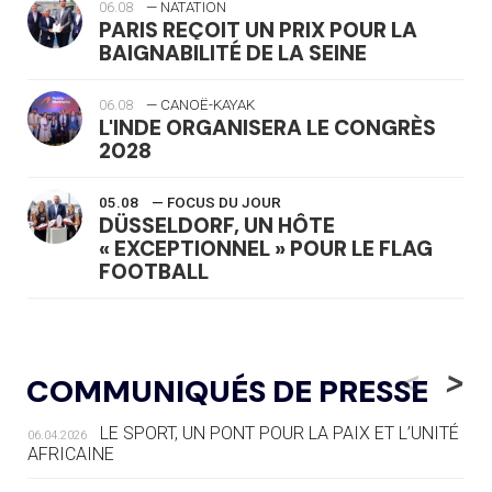
06.08
— NATATION
PARIS REÇOIT UN PRIX POUR LA
BAIGNABILITÉ DE LA SEINE
06.08
— CANOË-KAYAK
L'INDE ORGANISERA LE CONGRÈS
2028
05.08
— FOCUS DU JOUR
DÜSSELDORF, UN HÔTE
« EXCEPTIONNEL » POUR LE FLAG
FOOTBALL
05.08
— LUGE
LE RÊVE DE VOIR LA LUGE ALPINE
<
>
COMMUNIQUÉS DE PRESSE
AUX JO « N'EST PAS FINI »
LE SPORT, UN PONT POUR LA PAIX ET L’UNITÉ
06.04.2026
05.08
— TIR À L'ARC
AFRICAINE
DES MONDIAUX À BRISBANE SUR LA
ROUTE DES JO 2032