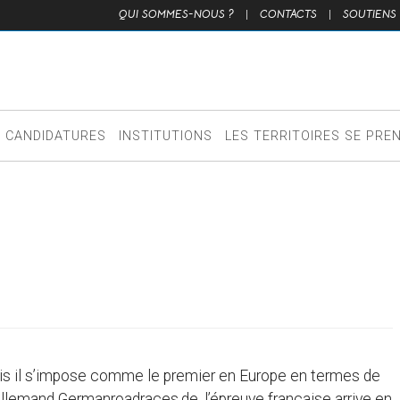
QUI SOMMES-NOUS ?
|
CONTACTS
|
SOUTIENS
CANDIDATURES
INSTITUTIONS
LES TERRITOIRES SE PRE
mais il s’impose comme le premier en Europe en termes de
e allemand Germanroadraces.de, l’épreuve française arrive en