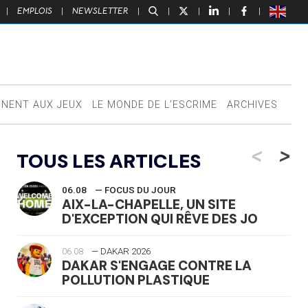
|
EMPLOIS
|
NEWSLETTER
|
|
|
|
|
NNENT AUX JEUX
LE MONDE DE L’ESCRIME
ARCHIVES
<
>
TOUS LES ARTICLES
06.08
— FOCUS DU JOUR
AIX-LA-CHAPELLE, UN SITE
D'EXCEPTION QUI RÊVE DES JO
06.08
— DAKAR 2026
DAKAR S'ENGAGE CONTRE LA
POLLUTION PLASTIQUE