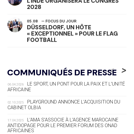
L'INDE ORGANISERA LE CONGRÈS
2028
05.08
— FOCUS DU JOUR
DÜSSELDORF, UN HÔTE
« EXCEPTIONNEL » POUR LE FLAG
FOOTBALL
05.08
— LUGE
LE RÊVE DE VOIR LA LUGE ALPINE
<
>
COMMUNIQUÉS DE PRESSE
AUX JO « N'EST PAS FINI »
LE SPORT, UN PONT POUR LA PAIX ET L’UNITÉ
06.04.2026
05.08
— TIR À L'ARC
AFRICAINE
DES MONDIAUX À BRISBANE SUR LA
ROUTE DES JO 2032
PLAYGROUND ANNONCE L’ACQUISITION DU
02.10.2025
CABINET OLBIA
05.08
— ALPES FRANÇAISES 2030
LE VILLAGE OLYMPIQUE DES ARAVIS
L’AMA S’ASSOCIE À L’AGENCE MAROCAINE
17.04.2025
SE DESSINE
ANTIDOPAGE POUR LE PREMIER FORUM DES ONAD
AFRICAINES