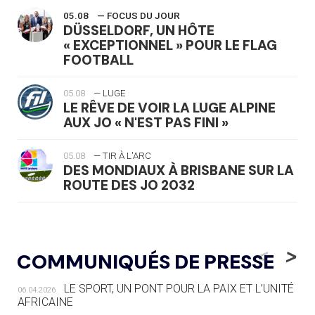
05.08
— FOCUS DU JOUR
DÜSSELDORF, UN HÔTE
« EXCEPTIONNEL » POUR LE FLAG
FOOTBALL
05.08
— LUGE
LE RÊVE DE VOIR LA LUGE ALPINE
AUX JO « N'EST PAS FINI »
05.08
— TIR À L'ARC
DES MONDIAUX À BRISBANE SUR LA
ROUTE DES JO 2032
05.08
— ALPES FRANÇAISES 2030
LE VILLAGE OLYMPIQUE DES ARAVIS
<
>
COMMUNIQUÉS DE PRESSE
SE DESSINE
LE SPORT, UN PONT POUR LA PAIX ET L’UNITÉ
06.04.2026
04.08
— FOCUS DU JOUR
AFRICAINE
LE COJOP A TROUVÉ SON VILLAGE