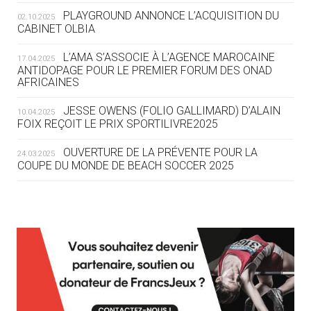
OLYMPIQUE LYONNAIS
PLAYGROUND ANNONCE L’ACQUISITION DU
02.10.2025
CABINET OLBIA
04.08
— ALLEMAGNE
« L'ALLEMAGNE PEUT DÉMONTRER
L’AMA S’ASSOCIE À L’AGENCE MAROCAINE
17.04.2025
COMMENT ORGANISER DES JO
ANTIDOPAGE POUR LE PREMIER FORUM DES ONAD
AFRICAINES
RESPONSABLES »
JESSE OWENS (FOLIO GALLIMARD) D’ALAIN
10.04.2025
04.08
— ESCRIME
FOIX REÇOIT LE PRIX SPORTILIVRE2025
LA FIE LANCE LES GRANDES
MANŒUVRES EN VUE DES JO
OUVERTURE DE LA PRÉVENTE POUR LA
24.03.2025
COUPE DU MONDE DE BEACH SOCCER 2025
04.08
— DAKAR 2026
DES FRESQUES CÉLÈBRENT LES JOJ
L’AMA FÉLICITE RICHARD POUND ET VALÉRIE
24.03.2025
FOURNEYRON, RÉCOMPENSÉS DE L’ORDRE OLYMPIQUE
03.08
—
L’AMA RECHERCHE DES HÔTES POUR LES
13.03.2025
« PARIS 2024 M'A INSPIRÉ POUR
RÉUNIONS DU CONSEIL DE FONDATION ET DU COMITÉ
CRÉER UN PERSONNAGE »
EXÉCUTIF
APPEL À CANDIDATURES DE L’AMA POUR LES
03.08
— CROATIE
12.03.2025