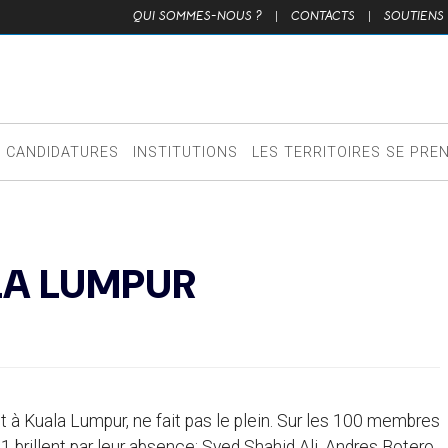
QUI SOMMES-NOUS ?
|
CONTACTS
|
SOUTIENS
CANDIDATURES
INSTITUTIONS
LES TERRITOIRES SE PRE
LA LUMPUR
t à Kuala Lumpur, ne fait pas le plein. Sur les 100 membres
11 brillent par leur absence: Syed Shahid Ali, Andres Botero