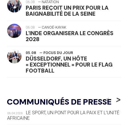
06.08
— NATATION
PARIS REÇOIT UN PRIX POUR LA
BAIGNABILITÉ DE LA SEINE
06.08
— CANOË-KAYAK
L'INDE ORGANISERA LE CONGRÈS
2028
05.08
— FOCUS DU JOUR
DÜSSELDORF, UN HÔTE
« EXCEPTIONNEL » POUR LE FLAG
FOOTBALL
05.08
— LUGE
LE RÊVE DE VOIR LA LUGE ALPINE
<
>
COMMUNIQUÉS DE PRESSE
AUX JO « N'EST PAS FINI »
LE SPORT, UN PONT POUR LA PAIX ET L’UNITÉ
06.04.2026
05.08
— TIR À L'ARC
AFRICAINE
DES MONDIAUX À BRISBANE SUR LA
ROUTE DES JO 2032