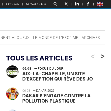
|
EMPLOIS
|
NEWSLETTER
|
|
|
|
|
NNENT AUX JEUX
LE MONDE DE L’ESCRIME
ARCHIVES
<
>
TOUS LES ARTICLES
06.08
— FOCUS DU JOUR
AIX-LA-CHAPELLE, UN SITE
D'EXCEPTION QUI RÊVE DES JO
06.08
— DAKAR 2026
DAKAR S'ENGAGE CONTRE LA
POLLUTION PLASTIQUE