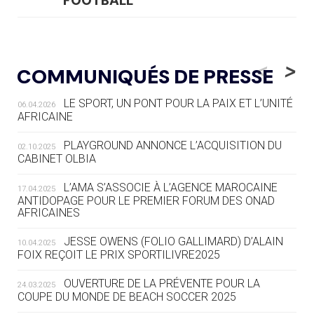
FOOTBALL
05.08
— LUGE
LE RÊVE DE VOIR LA LUGE ALPINE
<
>
COMMUNIQUÉS DE PRESSE
AUX JO « N'EST PAS FINI »
LE SPORT, UN PONT POUR LA PAIX ET L’UNITÉ
06.04.2026
05.08
— TIR À L'ARC
AFRICAINE
DES MONDIAUX À BRISBANE SUR LA
ROUTE DES JO 2032
PLAYGROUND ANNONCE L’ACQUISITION DU
02.10.2025
CABINET OLBIA
05.08
— ALPES FRANÇAISES 2030
LE VILLAGE OLYMPIQUE DES ARAVIS
L’AMA S’ASSOCIE À L’AGENCE MAROCAINE
17.04.2025
SE DESSINE
ANTIDOPAGE POUR LE PREMIER FORUM DES ONAD
AFRICAINES
04.08
— FOCUS DU JOUR
JESSE OWENS (FOLIO GALLIMARD) D’ALAIN
10.04.2025
LE COJOP A TROUVÉ SON VILLAGE
FOIX REÇOIT LE PRIX SPORTILIVRE2025
OLYMPIQUE LYONNAIS
OUVERTURE DE LA PRÉVENTE POUR LA
24.03.2025
COUPE DU MONDE DE BEACH SOCCER 2025
04.08
— ALLEMAGNE
« L'ALLEMAGNE PEUT DÉMONTRER