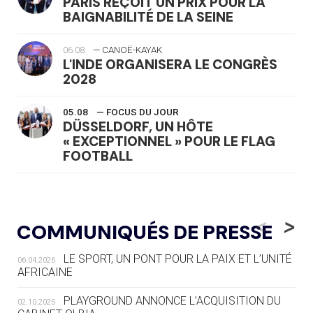
PARIS REÇOIT UN PRIX POUR LA
BAIGNABILITÉ DE LA SEINE
06.08
— CANOË-KAYAK
L'INDE ORGANISERA LE CONGRÈS
2028
05.08
— FOCUS DU JOUR
DÜSSELDORF, UN HÔTE
« EXCEPTIONNEL » POUR LE FLAG
FOOTBALL
05.08
— LUGE
LE RÊVE DE VOIR LA LUGE ALPINE
<
>
COMMUNIQUÉS DE PRESSE
AUX JO « N'EST PAS FINI »
LE SPORT, UN PONT POUR LA PAIX ET L’UNITÉ
06.04.2026
05.08
— TIR À L'ARC
AFRICAINE
DES MONDIAUX À BRISBANE SUR LA
ROUTE DES JO 2032
PLAYGROUND ANNONCE L’ACQUISITION DU
02.10.2025