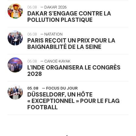
06.08
— DAKAR 2026
DAKAR S'ENGAGE CONTRE LA
POLLUTION PLASTIQUE
06.08
— NATATION
PARIS REÇOIT UN PRIX POUR LA
BAIGNABILITÉ DE LA SEINE
06.08
— CANOË-KAYAK
L'INDE ORGANISERA LE CONGRÈS
2028
05.08
— FOCUS DU JOUR
DÜSSELDORF, UN HÔTE
« EXCEPTIONNEL » POUR LE FLAG
FOOTBALL
05.08
— LUGE
LE RÊVE DE VOIR LA LUGE ALPINE