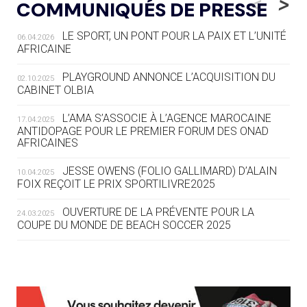
<
>
COMMUNIQUÉS DE PRESSE
AUX JO « N'EST PAS FINI »
LE SPORT, UN PONT POUR LA PAIX ET L’UNITÉ
06.04.2026
05.08
— TIR À L'ARC
AFRICAINE
DES MONDIAUX À BRISBANE SUR LA
ROUTE DES JO 2032
PLAYGROUND ANNONCE L’ACQUISITION DU
02.10.2025
CABINET OLBIA
05.08
— ALPES FRANÇAISES 2030
LE VILLAGE OLYMPIQUE DES ARAVIS
L’AMA S’ASSOCIE À L’AGENCE MAROCAINE
17.04.2025
SE DESSINE
ANTIDOPAGE POUR LE PREMIER FORUM DES ONAD
AFRICAINES
04.08
— FOCUS DU JOUR
JESSE OWENS (FOLIO GALLIMARD) D’ALAIN
10.04.2025
LE COJOP A TROUVÉ SON VILLAGE
FOIX REÇOIT LE PRIX SPORTILIVRE2025
OLYMPIQUE LYONNAIS
OUVERTURE DE LA PRÉVENTE POUR LA
24.03.2025
COUPE DU MONDE DE BEACH SOCCER 2025
04.08
— ALLEMAGNE
« L'ALLEMAGNE PEUT DÉMONTRER
COMMENT ORGANISER DES JO
RESPONSABLES »
L’AMA FÉLICITE RICHARD POUND ET VALÉRIE
24.03.2025
FOURNEYRON, RÉCOMPENSÉS DE L’ORDRE OLYMPIQUE
L’AMA RECHERCHE DES HÔTES POUR LES