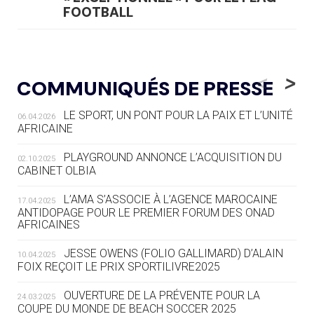
FOOTBALL
05.08
— LUGE
LE RÊVE DE VOIR LA LUGE ALPINE
<
>
COMMUNIQUÉS DE PRESSE
AUX JO « N'EST PAS FINI »
LE SPORT, UN PONT POUR LA PAIX ET L’UNITÉ
06.04.2026
05.08
— TIR À L'ARC
AFRICAINE
DES MONDIAUX À BRISBANE SUR LA
ROUTE DES JO 2032
PLAYGROUND ANNONCE L’ACQUISITION DU
02.10.2025
CABINET OLBIA
05.08
— ALPES FRANÇAISES 2030
LE VILLAGE OLYMPIQUE DES ARAVIS
L’AMA S’ASSOCIE À L’AGENCE MAROCAINE
17.04.2025
SE DESSINE
ANTIDOPAGE POUR LE PREMIER FORUM DES ONAD
AFRICAINES
04.08
— FOCUS DU JOUR
JESSE OWENS (FOLIO GALLIMARD) D’ALAIN
10.04.2025
LE COJOP A TROUVÉ SON VILLAGE
FOIX REÇOIT LE PRIX SPORTILIVRE2025
OLYMPIQUE LYONNAIS
OUVERTURE DE LA PRÉVENTE POUR LA
24.03.2025
COUPE DU MONDE DE BEACH SOCCER 2025
04.08
— ALLEMAGNE