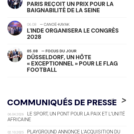
PARIS REÇOIT UN PRIX POUR LA
BAIGNABILITÉ DE LA SEINE
06.08
— CANOË-KAYAK
L'INDE ORGANISERA LE CONGRÈS
2028
05.08
— FOCUS DU JOUR
DÜSSELDORF, UN HÔTE
« EXCEPTIONNEL » POUR LE FLAG
FOOTBALL
05.08
— LUGE
LE RÊVE DE VOIR LA LUGE ALPINE
<
>
COMMUNIQUÉS DE PRESSE
AUX JO « N'EST PAS FINI »
LE SPORT, UN PONT POUR LA PAIX ET L’UNITÉ
06.04.2026
05.08
— TIR À L'ARC
AFRICAINE
DES MONDIAUX À BRISBANE SUR LA
ROUTE DES JO 2032
PLAYGROUND ANNONCE L’ACQUISITION DU
02.10.2025