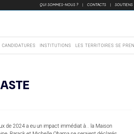
QUI SOMMES-NOUS ?
|
CONTACTS
|
SOUTIENS
CANDIDATURES
INSTITUTIONS
LES TERRITOIRES SE PRE
IASTE
eux de 2024 a eu un impact immédiat à… la Maison
aine, Barack et Michelle Obama se seraient déclarés