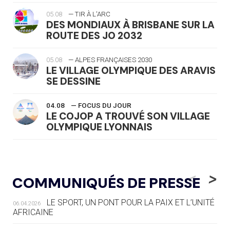
05.08
— TIR À L'ARC
DES MONDIAUX À BRISBANE SUR LA
ROUTE DES JO 2032
05.08
— ALPES FRANÇAISES 2030
LE VILLAGE OLYMPIQUE DES ARAVIS
SE DESSINE
04.08
— FOCUS DU JOUR
LE COJOP A TROUVÉ SON VILLAGE
OLYMPIQUE LYONNAIS
04.08
— ALLEMAGNE
« L'ALLEMAGNE PEUT DÉMONTRER
<
>
COMMUNIQUÉS DE PRESSE
COMMENT ORGANISER DES JO
RESPONSABLES »
LE SPORT, UN PONT POUR LA PAIX ET L’UNITÉ
06.04.2026
AFRICAINE
04.08
— ESCRIME
LA FIE LANCE LES GRANDES