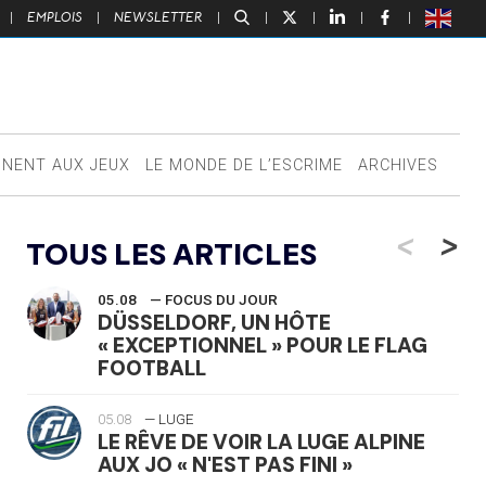
|
EMPLOIS
|
NEWSLETTER
|
|
|
|
|
NNENT AUX JEUX
LE MONDE DE L’ESCRIME
ARCHIVES
<
>
TOUS LES ARTICLES
05.08
— FOCUS DU JOUR
DÜSSELDORF, UN HÔTE
« EXCEPTIONNEL » POUR LE FLAG
FOOTBALL
05.08
— LUGE
LE RÊVE DE VOIR LA LUGE ALPINE
AUX JO « N'EST PAS FINI »