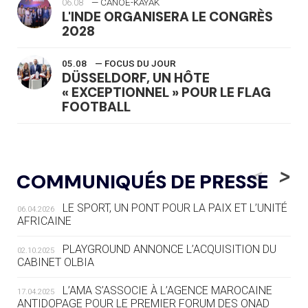
06.08
— CANOË-KAYAK
L'INDE ORGANISERA LE CONGRÈS
2028
05.08
— FOCUS DU JOUR
DÜSSELDORF, UN HÔTE
« EXCEPTIONNEL » POUR LE FLAG
FOOTBALL
05.08
— LUGE
LE RÊVE DE VOIR LA LUGE ALPINE
<
>
COMMUNIQUÉS DE PRESSE
AUX JO « N'EST PAS FINI »
LE SPORT, UN PONT POUR LA PAIX ET L’UNITÉ
06.04.2026
05.08
— TIR À L'ARC
AFRICAINE
DES MONDIAUX À BRISBANE SUR LA
ROUTE DES JO 2032
PLAYGROUND ANNONCE L’ACQUISITION DU
02.10.2025
CABINET OLBIA
05.08
— ALPES FRANÇAISES 2030
LE VILLAGE OLYMPIQUE DES ARAVIS
L’AMA S’ASSOCIE À L’AGENCE MAROCAINE
17.04.2025
SE DESSINE
ANTIDOPAGE POUR LE PREMIER FORUM DES ONAD