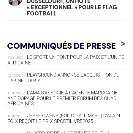
DÜSSELDORF, UN HÔTE
« EXCEPTIONNEL » POUR LE FLAG
FOOTBALL
05.08
— LUGE
LE RÊVE DE VOIR LA LUGE ALPINE
<
>
COMMUNIQUÉS DE PRESSE
AUX JO « N'EST PAS FINI »
LE SPORT, UN PONT POUR LA PAIX ET L’UNITÉ
06.04.2026
05.08
— TIR À L'ARC
AFRICAINE
DES MONDIAUX À BRISBANE SUR LA
ROUTE DES JO 2032
PLAYGROUND ANNONCE L’ACQUISITION DU
02.10.2025
CABINET OLBIA
05.08
— ALPES FRANÇAISES 2030
LE VILLAGE OLYMPIQUE DES ARAVIS
L’AMA S’ASSOCIE À L’AGENCE MAROCAINE
17.04.2025
SE DESSINE
ANTIDOPAGE POUR LE PREMIER FORUM DES ONAD
AFRICAINES
04.08
— FOCUS DU JOUR
JESSE OWENS (FOLIO GALLIMARD) D’ALAIN
10.04.2025
LE COJOP A TROUVÉ SON VILLAGE
FOIX REÇOIT LE PRIX SPORTILIVRE2025
OLYMPIQUE LYONNAIS