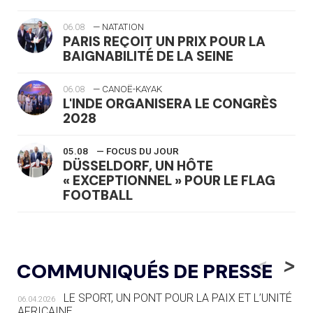
06.08
— NATATION
PARIS REÇOIT UN PRIX POUR LA
BAIGNABILITÉ DE LA SEINE
06.08
— CANOË-KAYAK
L'INDE ORGANISERA LE CONGRÈS
2028
05.08
— FOCUS DU JOUR
DÜSSELDORF, UN HÔTE
« EXCEPTIONNEL » POUR LE FLAG
FOOTBALL
05.08
— LUGE
LE RÊVE DE VOIR LA LUGE ALPINE
<
>
COMMUNIQUÉS DE PRESSE
AUX JO « N'EST PAS FINI »
LE SPORT, UN PONT POUR LA PAIX ET L’UNITÉ
06.04.2026
05.08
— TIR À L'ARC
AFRICAINE