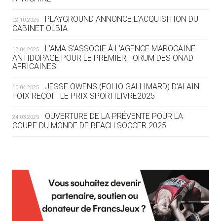
DES MONDIAUX À BRISBANE SUR LA
ROUTE DES JO 2032
PLAYGROUND ANNONCE L’ACQUISITION DU
02.10.2025
CABINET OLBIA
05.08
— ALPES FRANÇAISES 2030
LE VILLAGE OLYMPIQUE DES ARAVIS
L’AMA S’ASSOCIE À L’AGENCE MAROCAINE
17.04.2025
SE DESSINE
ANTIDOPAGE POUR LE PREMIER FORUM DES ONAD
AFRICAINES
04.08
— FOCUS DU JOUR
JESSE OWENS (FOLIO GALLIMARD) D’ALAIN
10.04.2025
LE COJOP A TROUVÉ SON VILLAGE
FOIX REÇOIT LE PRIX SPORTILIVRE2025
OLYMPIQUE LYONNAIS
OUVERTURE DE LA PRÉVENTE POUR LA
24.03.2025
COUPE DU MONDE DE BEACH SOCCER 2025
04.08
— ALLEMAGNE
« L'ALLEMAGNE PEUT DÉMONTRER
COMMENT ORGANISER DES JO
RESPONSABLES »
L’AMA FÉLICITE RICHARD POUND ET VALÉRIE
24.03.2025
FOURNEYRON, RÉCOMPENSÉS DE L’ORDRE OLYMPIQUE
L’AMA RECHERCHE DES HÔTES POUR LES
13.03.2025
04.08
— ESCRIME
RÉUNIONS DU CONSEIL DE FONDATION ET DU COMITÉ
LA FIE LANCE LES GRANDES
EXÉCUTIF
MANŒUVRES EN VUE DES JO