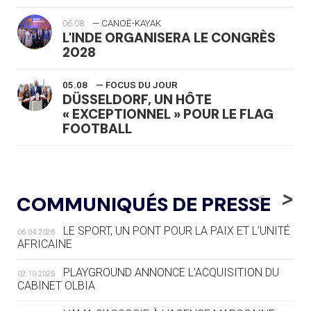
06.08
— CANOË-KAYAK
L'INDE ORGANISERA LE CONGRÈS
2028
05.08
— FOCUS DU JOUR
DÜSSELDORF, UN HÔTE
« EXCEPTIONNEL » POUR LE FLAG
FOOTBALL
05.08
— LUGE
LE RÊVE DE VOIR LA LUGE ALPINE
<
>
COMMUNIQUÉS DE PRESSE
AUX JO « N'EST PAS FINI »
LE SPORT, UN PONT POUR LA PAIX ET L’UNITÉ
06.04.2026
05.08
— TIR À L'ARC
AFRICAINE
DES MONDIAUX À BRISBANE SUR LA
ROUTE DES JO 2032
PLAYGROUND ANNONCE L’ACQUISITION DU
02.10.2025
CABINET OLBIA
05.08
— ALPES FRANÇAISES 2030