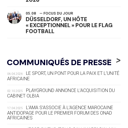
05.08
— FOCUS DU JOUR
DÜSSELDORF, UN HÔTE
« EXCEPTIONNEL » POUR LE FLAG
FOOTBALL
05.08
— LUGE
LE RÊVE DE VOIR LA LUGE ALPINE
<
>
COMMUNIQUÉS DE PRESSE
AUX JO « N'EST PAS FINI »
LE SPORT, UN PONT POUR LA PAIX ET L’UNITÉ
06.04.2026
05.08
— TIR À L'ARC
AFRICAINE
DES MONDIAUX À BRISBANE SUR LA
ROUTE DES JO 2032
PLAYGROUND ANNONCE L’ACQUISITION DU
02.10.2025
CABINET OLBIA
05.08
— ALPES FRANÇAISES 2030
LE VILLAGE OLYMPIQUE DES ARAVIS
L’AMA S’ASSOCIE À L’AGENCE MAROCAINE
17.04.2025
SE DESSINE
ANTIDOPAGE POUR LE PREMIER FORUM DES ONAD
AFRICAINES
04.08
— FOCUS DU JOUR