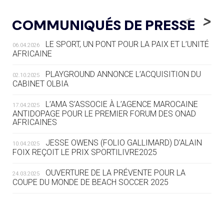
04.08
— ALLEMAGNE
« L'ALLEMAGNE PEUT DÉMONTRER
<
>
COMMUNIQUÉS DE PRESSE
COMMENT ORGANISER DES JO
RESPONSABLES »
LE SPORT, UN PONT POUR LA PAIX ET L’UNITÉ
06.04.2026
AFRICAINE
04.08
— ESCRIME
LA FIE LANCE LES GRANDES
PLAYGROUND ANNONCE L’ACQUISITION DU
02.10.2025
MANŒUVRES EN VUE DES JO
CABINET OLBIA
04.08
— DAKAR 2026
L’AMA S’ASSOCIE À L’AGENCE MAROCAINE
17.04.2025
DES FRESQUES CÉLÈBRENT LES JOJ
ANTIDOPAGE POUR LE PREMIER FORUM DES ONAD
AFRICAINES
03.08
—
JESSE OWENS (FOLIO GALLIMARD) D’ALAIN
10.04.2025
« PARIS 2024 M'A INSPIRÉ POUR
FOIX REÇOIT LE PRIX SPORTILIVRE2025
CRÉER UN PERSONNAGE »
OUVERTURE DE LA PRÉVENTE POUR LA
24.03.2025
COUPE DU MONDE DE BEACH SOCCER 2025
03.08
— CROATIE
JOSIP VARVODIC ÉLU PRÉSIDENT
DU CNO
L’AMA FÉLICITE RICHARD POUND ET VALÉRIE
24.03.2025
FOURNEYRON, RÉCOMPENSÉS DE L’ORDRE OLYMPIQUE