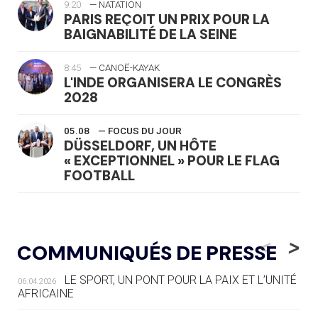
9:20
— NATATION
PARIS REÇOIT UN PRIX POUR LA
BAIGNABILITÉ DE LA SEINE
8:45
— CANOË-KAYAK
L'INDE ORGANISERA LE CONGRÈS
2028
05.08
— FOCUS DU JOUR
DÜSSELDORF, UN HÔTE
« EXCEPTIONNEL » POUR LE FLAG
FOOTBALL
05.08
— LUGE
LE RÊVE DE VOIR LA LUGE ALPINE
<
>
COMMUNIQUÉS DE PRESSE
AUX JO « N'EST PAS FINI »
LE SPORT, UN PONT POUR LA PAIX ET L’UNITÉ
06.04.2026
05.08
— TIR À L'ARC
AFRICAINE
DES MONDIAUX À BRISBANE SUR LA
ROUTE DES JO 2032