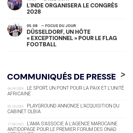
L'INDE ORGANISERA LE CONGRÈS
2028
05.08
— FOCUS DU JOUR
DÜSSELDORF, UN HÔTE
« EXCEPTIONNEL » POUR LE FLAG
FOOTBALL
05.08
— LUGE
LE RÊVE DE VOIR LA LUGE ALPINE
<
>
COMMUNIQUÉS DE PRESSE
AUX JO « N'EST PAS FINI »
LE SPORT, UN PONT POUR LA PAIX ET L’UNITÉ
06.04.2026
05.08
— TIR À L'ARC
AFRICAINE
DES MONDIAUX À BRISBANE SUR LA
ROUTE DES JO 2032
PLAYGROUND ANNONCE L’ACQUISITION DU
02.10.2025
CABINET OLBIA
05.08
— ALPES FRANÇAISES 2030
LE VILLAGE OLYMPIQUE DES ARAVIS
L’AMA S’ASSOCIE À L’AGENCE MAROCAINE
17.04.2025
SE DESSINE
ANTIDOPAGE POUR LE PREMIER FORUM DES ONAD