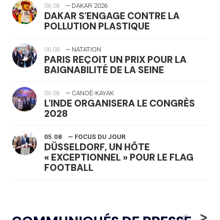
06.08
— DAKAR 2026
DAKAR S'ENGAGE CONTRE LA
POLLUTION PLASTIQUE
06.08
— NATATION
PARIS REÇOIT UN PRIX POUR LA
BAIGNABILITÉ DE LA SEINE
06.08
— CANOË-KAYAK
L'INDE ORGANISERA LE CONGRÈS
2028
05.08
— FOCUS DU JOUR
DÜSSELDORF, UN HÔTE
« EXCEPTIONNEL » POUR LE FLAG
FOOTBALL
05.08
— LUGE
LE RÊVE DE VOIR LA LUGE ALPINE
<
>