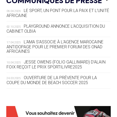
COMMUNIQUÉS DE PRESSE
AUX JO « N'EST PAS FINI »
LE SPORT, UN PONT POUR LA PAIX ET L’UNITÉ
06.04.2026
05.08
— TIR À L'ARC
AFRICAINE
DES MONDIAUX À BRISBANE SUR LA
ROUTE DES JO 2032
PLAYGROUND ANNONCE L’ACQUISITION DU
02.10.2025
CABINET OLBIA
05.08
— ALPES FRANÇAISES 2030
LE VILLAGE OLYMPIQUE DES ARAVIS
L’AMA S’ASSOCIE À L’AGENCE MAROCAINE
17.04.2025
SE DESSINE
ANTIDOPAGE POUR LE PREMIER FORUM DES ONAD
AFRICAINES
04.08
— FOCUS DU JOUR
JESSE OWENS (FOLIO GALLIMARD) D’ALAIN
10.04.2025
LE COJOP A TROUVÉ SON VILLAGE
FOIX REÇOIT LE PRIX SPORTILIVRE2025
OLYMPIQUE LYONNAIS
OUVERTURE DE LA PRÉVENTE POUR LA
24.03.2025
COUPE DU MONDE DE BEACH SOCCER 2025
04.08
— ALLEMAGNE
« L'ALLEMAGNE PEUT DÉMONTRER
COMMENT ORGANISER DES JO
RESPONSABLES »
L’AMA FÉLICITE RICHARD POUND ET VALÉRIE
24.03.2025
FOURNEYRON, RÉCOMPENSÉS DE L’ORDRE OLYMPIQUE
L’AMA RECHERCHE DES HÔTES POUR LES
13.03.2025
04.08
— ESCRIME