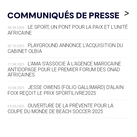
05.08
— LUGE
LE RÊVE DE VOIR LA LUGE ALPINE
<
>
COMMUNIQUÉS DE PRESSE
AUX JO « N'EST PAS FINI »
LE SPORT, UN PONT POUR LA PAIX ET L’UNITÉ
06.04.2026
05.08
— TIR À L'ARC
AFRICAINE
DES MONDIAUX À BRISBANE SUR LA
ROUTE DES JO 2032
PLAYGROUND ANNONCE L’ACQUISITION DU
02.10.2025
CABINET OLBIA
05.08
— ALPES FRANÇAISES 2030
LE VILLAGE OLYMPIQUE DES ARAVIS
L’AMA S’ASSOCIE À L’AGENCE MAROCAINE
17.04.2025
SE DESSINE
ANTIDOPAGE POUR LE PREMIER FORUM DES ONAD
AFRICAINES
04.08
— FOCUS DU JOUR
JESSE OWENS (FOLIO GALLIMARD) D’ALAIN
10.04.2025
LE COJOP A TROUVÉ SON VILLAGE
FOIX REÇOIT LE PRIX SPORTILIVRE2025
OLYMPIQUE LYONNAIS
OUVERTURE DE LA PRÉVENTE POUR LA
24.03.2025
COUPE DU MONDE DE BEACH SOCCER 2025
04.08
— ALLEMAGNE
« L'ALLEMAGNE PEUT DÉMONTRER
COMMENT ORGANISER DES JO
RESPONSABLES »
L’AMA FÉLICITE RICHARD POUND ET VALÉRIE
24.03.2025
FOURNEYRON, RÉCOMPENSÉS DE L’ORDRE OLYMPIQUE