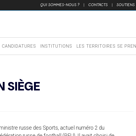
QUI SOMMES-NOUS ?
|
CONTACTS
|
SOUTIENS
CANDIDATURES
INSTITUTIONS
LES TERRITOIRES SE PRE
 SIÈGE
x ministre russe des Sports, actuel numéro 2 du
ération russe de football (RFU). Il avait choisi de