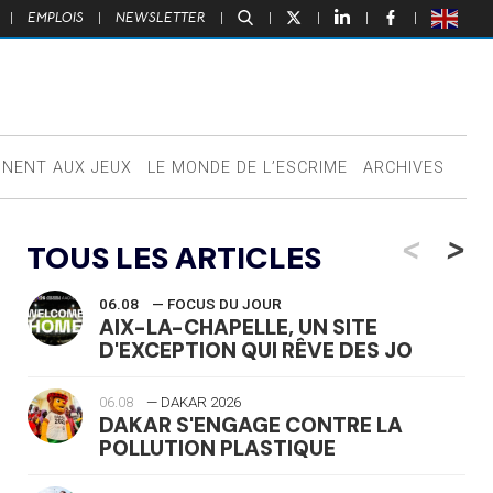
|
EMPLOIS
|
NEWSLETTER
|
|
|
|
|
NNENT AUX JEUX
LE MONDE DE L’ESCRIME
ARCHIVES
<
>
TOUS LES ARTICLES
06.08
— FOCUS DU JOUR
AIX-LA-CHAPELLE, UN SITE
D'EXCEPTION QUI RÊVE DES JO
06.08
— DAKAR 2026
DAKAR S'ENGAGE CONTRE LA
POLLUTION PLASTIQUE