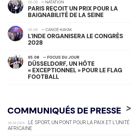
06.08
— NATATION
PARIS REÇOIT UN PRIX POUR LA
BAIGNABILITÉ DE LA SEINE
06.08
— CANOË-KAYAK
L'INDE ORGANISERA LE CONGRÈS
2028
05.08
— FOCUS DU JOUR
DÜSSELDORF, UN HÔTE
« EXCEPTIONNEL » POUR LE FLAG
FOOTBALL
05.08
— LUGE
LE RÊVE DE VOIR LA LUGE ALPINE
<
>
COMMUNIQUÉS DE PRESSE
AUX JO « N'EST PAS FINI »
LE SPORT, UN PONT POUR LA PAIX ET L’UNITÉ
06.04.2026
05.08
— TIR À L'ARC
AFRICAINE
DES MONDIAUX À BRISBANE SUR LA
ROUTE DES JO 2032