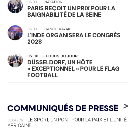
06.08
— NATATION
PARIS REÇOIT UN PRIX POUR LA
BAIGNABILITÉ DE LA SEINE
06.08
— CANOË-KAYAK
L'INDE ORGANISERA LE CONGRÈS
2028
05.08
— FOCUS DU JOUR
DÜSSELDORF, UN HÔTE
« EXCEPTIONNEL » POUR LE FLAG
FOOTBALL
05.08
— LUGE
LE RÊVE DE VOIR LA LUGE ALPINE
<
>
COMMUNIQUÉS DE PRESSE
AUX JO « N'EST PAS FINI »
LE SPORT, UN PONT POUR LA PAIX ET L’UNITÉ
06.04.2026
05.08
— TIR À L'ARC
AFRICAINE
DES MONDIAUX À BRISBANE SUR LA
ROUTE DES JO 2032