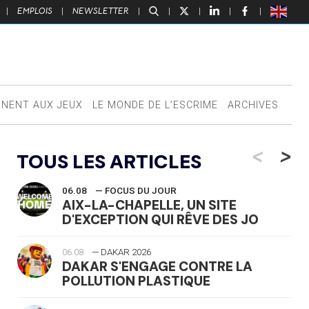
|
EMPLOIS
|
NEWSLETTER
|
|
|
|
|
NNENT AUX JEUX
LE MONDE DE L’ESCRIME
ARCHIVES
<
>
TOUS LES ARTICLES
06.08
— FOCUS DU JOUR
AIX-LA-CHAPELLE, UN SITE
D'EXCEPTION QUI RÊVE DES JO
06.08
— DAKAR 2026
DAKAR S'ENGAGE CONTRE LA
POLLUTION PLASTIQUE