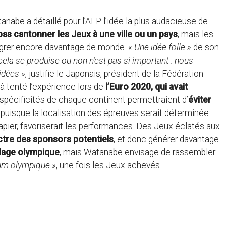
tanabe a détaillé pour l’AFP l’idée la plus audacieuse de
pas cantonner les Jeux à une ville ou un pays
, mais les
égrer encore davantage de monde.
« Une idée folle »
de son
 cela se produise ou non n’est pas si important : nous
idées »
, justifie le Japonais, président de la Fédération
jà tenté l’expérience lors de
l’Euro 2020, qui avait
 spécificités de chaque continent permettraient d’
éviter
puisque la localisation des épreuves serait déterminée
papier, favoriserait les performances. Des Jeux éclatés aux
ectre des sponsors potentiels
, et donc générer davantage
llage olympique
, mais Watanabe envisage de rassembler
um olympique »
, une fois les Jeux achevés.