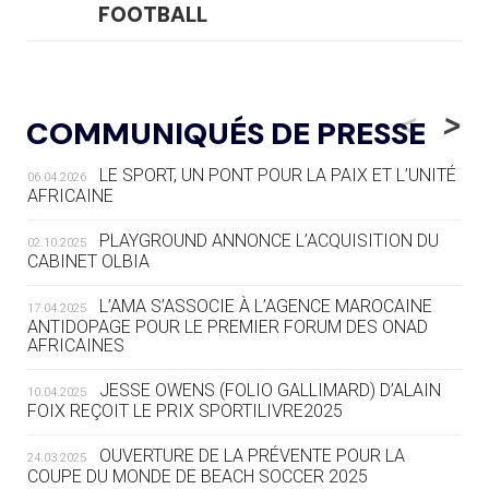
FOOTBALL
05.08
— LUGE
LE RÊVE DE VOIR LA LUGE ALPINE
<
>
COMMUNIQUÉS DE PRESSE
AUX JO « N'EST PAS FINI »
LE SPORT, UN PONT POUR LA PAIX ET L’UNITÉ
06.04.2026
05.08
— TIR À L'ARC
AFRICAINE
DES MONDIAUX À BRISBANE SUR LA
ROUTE DES JO 2032
PLAYGROUND ANNONCE L’ACQUISITION DU
02.10.2025
CABINET OLBIA
05.08
— ALPES FRANÇAISES 2030
LE VILLAGE OLYMPIQUE DES ARAVIS
L’AMA S’ASSOCIE À L’AGENCE MAROCAINE
17.04.2025
SE DESSINE
ANTIDOPAGE POUR LE PREMIER FORUM DES ONAD
AFRICAINES
04.08
— FOCUS DU JOUR
JESSE OWENS (FOLIO GALLIMARD) D’ALAIN
10.04.2025
LE COJOP A TROUVÉ SON VILLAGE
FOIX REÇOIT LE PRIX SPORTILIVRE2025
OLYMPIQUE LYONNAIS
OUVERTURE DE LA PRÉVENTE POUR LA
24.03.2025
COUPE DU MONDE DE BEACH SOCCER 2025
04.08
— ALLEMAGNE