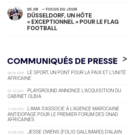
05.08
— FOCUS DU JOUR
DÜSSELDORF, UN HÔTE
« EXCEPTIONNEL » POUR LE FLAG
FOOTBALL
05.08
— LUGE
LE RÊVE DE VOIR LA LUGE ALPINE
<
>
COMMUNIQUÉS DE PRESSE
AUX JO « N'EST PAS FINI »
LE SPORT, UN PONT POUR LA PAIX ET L’UNITÉ
06.04.2026
05.08
— TIR À L'ARC
AFRICAINE
DES MONDIAUX À BRISBANE SUR LA
ROUTE DES JO 2032
PLAYGROUND ANNONCE L’ACQUISITION DU
02.10.2025
CABINET OLBIA
05.08
— ALPES FRANÇAISES 2030
LE VILLAGE OLYMPIQUE DES ARAVIS
L’AMA S’ASSOCIE À L’AGENCE MAROCAINE
17.04.2025
SE DESSINE
ANTIDOPAGE POUR LE PREMIER FORUM DES ONAD
AFRICAINES
04.08
— FOCUS DU JOUR
JESSE OWENS (FOLIO GALLIMARD) D’ALAIN
10.04.2025
LE COJOP A TROUVÉ SON VILLAGE