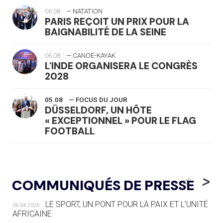
06.08
— NATATION
PARIS REÇOIT UN PRIX POUR LA
BAIGNABILITÉ DE LA SEINE
06.08
— CANOË-KAYAK
L'INDE ORGANISERA LE CONGRÈS
2028
05.08
— FOCUS DU JOUR
DÜSSELDORF, UN HÔTE
« EXCEPTIONNEL » POUR LE FLAG
FOOTBALL
05.08
— LUGE
LE RÊVE DE VOIR LA LUGE ALPINE
<
>
COMMUNIQUÉS DE PRESSE
AUX JO « N'EST PAS FINI »
LE SPORT, UN PONT POUR LA PAIX ET L’UNITÉ
06.04.2026
05.08
— TIR À L'ARC
AFRICAINE
DES MONDIAUX À BRISBANE SUR LA