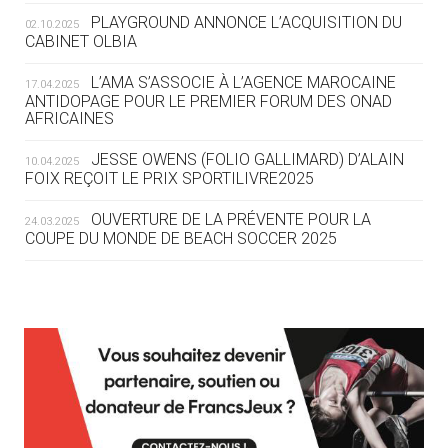
ROUTE DES JO 2032
PLAYGROUND ANNONCE L’ACQUISITION DU
02.10.2025
CABINET OLBIA
05.08
— ALPES FRANÇAISES 2030
LE VILLAGE OLYMPIQUE DES ARAVIS
L’AMA S’ASSOCIE À L’AGENCE MAROCAINE
17.04.2025
SE DESSINE
ANTIDOPAGE POUR LE PREMIER FORUM DES ONAD
AFRICAINES
04.08
— FOCUS DU JOUR
JESSE OWENS (FOLIO GALLIMARD) D’ALAIN
10.04.2025
LE COJOP A TROUVÉ SON VILLAGE
FOIX REÇOIT LE PRIX SPORTILIVRE2025
OLYMPIQUE LYONNAIS
OUVERTURE DE LA PRÉVENTE POUR LA
24.03.2025
COUPE DU MONDE DE BEACH SOCCER 2025
04.08
— ALLEMAGNE
« L'ALLEMAGNE PEUT DÉMONTRER
COMMENT ORGANISER DES JO
RESPONSABLES »
L’AMA FÉLICITE RICHARD POUND ET VALÉRIE
24.03.2025
FOURNEYRON, RÉCOMPENSÉS DE L’ORDRE OLYMPIQUE
L’AMA RECHERCHE DES HÔTES POUR LES
13.03.2025
04.08
— ESCRIME
RÉUNIONS DU CONSEIL DE FONDATION ET DU COMITÉ
LA FIE LANCE LES GRANDES
EXÉCUTIF
MANŒUVRES EN VUE DES JO
APPEL À CANDIDATURES DE L’AMA POUR LES
12.03.2025