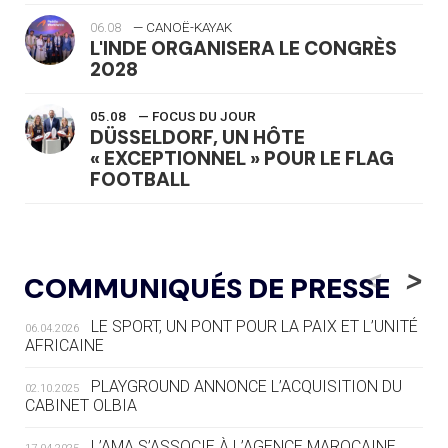
06.08
— CANOË-KAYAK
L'INDE ORGANISERA LE CONGRÈS
2028
05.08
— FOCUS DU JOUR
DÜSSELDORF, UN HÔTE
« EXCEPTIONNEL » POUR LE FLAG
FOOTBALL
05.08
— LUGE
LE RÊVE DE VOIR LA LUGE ALPINE
<
>
COMMUNIQUÉS DE PRESSE
AUX JO « N'EST PAS FINI »
LE SPORT, UN PONT POUR LA PAIX ET L’UNITÉ
06.04.2026
05.08
— TIR À L'ARC
AFRICAINE
DES MONDIAUX À BRISBANE SUR LA
ROUTE DES JO 2032
PLAYGROUND ANNONCE L’ACQUISITION DU
02.10.2025
CABINET OLBIA
05.08
— ALPES FRANÇAISES 2030
LE VILLAGE OLYMPIQUE DES ARAVIS
L’AMA S’ASSOCIE À L’AGENCE MAROCAINE