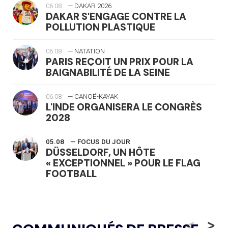
06.08
— DAKAR 2026
DAKAR S'ENGAGE CONTRE LA
POLLUTION PLASTIQUE
06.08
— NATATION
PARIS REÇOIT UN PRIX POUR LA
BAIGNABILITÉ DE LA SEINE
06.08
— CANOË-KAYAK
L'INDE ORGANISERA LE CONGRÈS
2028
05.08
— FOCUS DU JOUR
DÜSSELDORF, UN HÔTE
« EXCEPTIONNEL » POUR LE FLAG
FOOTBALL
05.08
— LUGE
LE RÊVE DE VOIR LA LUGE ALPINE
<
>