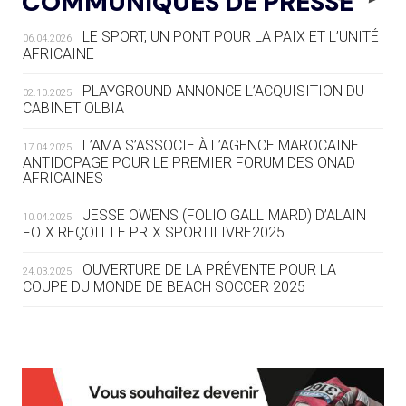
COMMUNIQUÉS DE PRESSE
AUX JO « N'EST PAS FINI »
LE SPORT, UN PONT POUR LA PAIX ET L’UNITÉ
06.04.2026
05.08
— TIR À L'ARC
AFRICAINE
DES MONDIAUX À BRISBANE SUR LA
ROUTE DES JO 2032
PLAYGROUND ANNONCE L’ACQUISITION DU
02.10.2025
CABINET OLBIA
05.08
— ALPES FRANÇAISES 2030
LE VILLAGE OLYMPIQUE DES ARAVIS
L’AMA S’ASSOCIE À L’AGENCE MAROCAINE
17.04.2025
SE DESSINE
ANTIDOPAGE POUR LE PREMIER FORUM DES ONAD
AFRICAINES
04.08
— FOCUS DU JOUR
JESSE OWENS (FOLIO GALLIMARD) D’ALAIN
10.04.2025
LE COJOP A TROUVÉ SON VILLAGE
FOIX REÇOIT LE PRIX SPORTILIVRE2025
OLYMPIQUE LYONNAIS
OUVERTURE DE LA PRÉVENTE POUR LA
24.03.2025
COUPE DU MONDE DE BEACH SOCCER 2025
04.08
— ALLEMAGNE
« L'ALLEMAGNE PEUT DÉMONTRER
COMMENT ORGANISER DES JO
RESPONSABLES »
L’AMA FÉLICITE RICHARD POUND ET VALÉRIE
24.03.2025
FOURNEYRON, RÉCOMPENSÉS DE L’ORDRE OLYMPIQUE
L’AMA RECHERCHE DES HÔTES POUR LES
13.03.2025
04.08
— ESCRIME