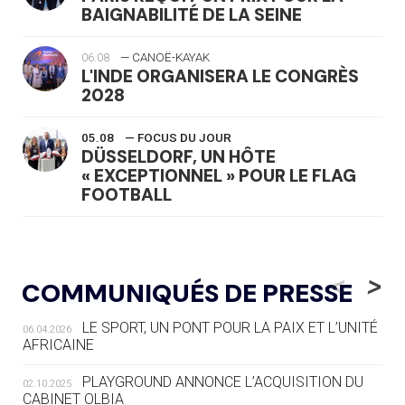
BAIGNABILITÉ DE LA SEINE
06.08
— CANOË-KAYAK
L'INDE ORGANISERA LE CONGRÈS
2028
05.08
— FOCUS DU JOUR
DÜSSELDORF, UN HÔTE
« EXCEPTIONNEL » POUR LE FLAG
FOOTBALL
05.08
— LUGE
LE RÊVE DE VOIR LA LUGE ALPINE
<
>
COMMUNIQUÉS DE PRESSE
AUX JO « N'EST PAS FINI »
LE SPORT, UN PONT POUR LA PAIX ET L’UNITÉ
06.04.2026
05.08
— TIR À L'ARC
AFRICAINE
DES MONDIAUX À BRISBANE SUR LA
ROUTE DES JO 2032
PLAYGROUND ANNONCE L’ACQUISITION DU
02.10.2025
CABINET OLBIA