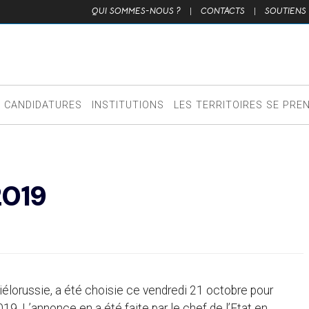
QUI SOMMES-NOUS ?
|
CONTACTS
|
SOUTIENS
CANDIDATURES
INSTITUTIONS
LES TERRITOIRES SE PRE
2019
 Biélorussie, a été choisie ce vendredi 21 octobre pour
9. L’annonce en a été faite par le chef de l’Etat en