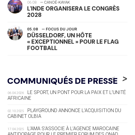
06.08
— CANOË-KAYAK
L'INDE ORGANISERA LE CONGRÈS
2028
05.08
— FOCUS DU JOUR
DÜSSELDORF, UN HÔTE
« EXCEPTIONNEL » POUR LE FLAG
FOOTBALL
05.08
— LUGE
LE RÊVE DE VOIR LA LUGE ALPINE
<
>
COMMUNIQUÉS DE PRESSE
AUX JO « N'EST PAS FINI »
LE SPORT, UN PONT POUR LA PAIX ET L’UNITÉ
06.04.2026
05.08
— TIR À L'ARC
AFRICAINE
DES MONDIAUX À BRISBANE SUR LA
ROUTE DES JO 2032
PLAYGROUND ANNONCE L’ACQUISITION DU
02.10.2025
CABINET OLBIA
05.08
— ALPES FRANÇAISES 2030
LE VILLAGE OLYMPIQUE DES ARAVIS
L’AMA S’ASSOCIE À L’AGENCE MAROCAINE
17.04.2025
SE DESSINE
ANTIDOPAGE POUR LE PREMIER FORUM DES ONAD