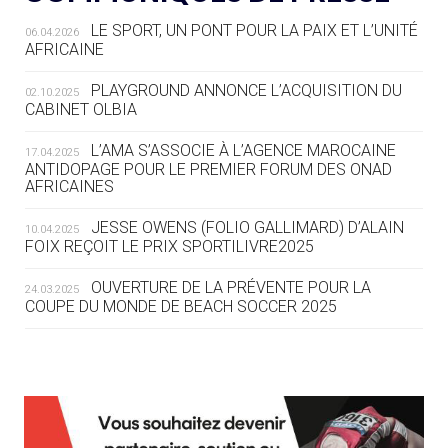
LE SPORT, UN PONT POUR LA PAIX ET L’UNITÉ
06.04.2026
05.08
— TIR À L'ARC
AFRICAINE
DES MONDIAUX À BRISBANE SUR LA
ROUTE DES JO 2032
PLAYGROUND ANNONCE L’ACQUISITION DU
02.10.2025
CABINET OLBIA
05.08
— ALPES FRANÇAISES 2030
LE VILLAGE OLYMPIQUE DES ARAVIS
L’AMA S’ASSOCIE À L’AGENCE MAROCAINE
17.04.2025
SE DESSINE
ANTIDOPAGE POUR LE PREMIER FORUM DES ONAD
AFRICAINES
04.08
— FOCUS DU JOUR
JESSE OWENS (FOLIO GALLIMARD) D’ALAIN
10.04.2025
LE COJOP A TROUVÉ SON VILLAGE
FOIX REÇOIT LE PRIX SPORTILIVRE2025
OLYMPIQUE LYONNAIS
OUVERTURE DE LA PRÉVENTE POUR LA
24.03.2025
COUPE DU MONDE DE BEACH SOCCER 2025
04.08
— ALLEMAGNE
« L'ALLEMAGNE PEUT DÉMONTRER
COMMENT ORGANISER DES JO
RESPONSABLES »
L’AMA FÉLICITE RICHARD POUND ET VALÉRIE
24.03.2025
FOURNEYRON, RÉCOMPENSÉS DE L’ORDRE OLYMPIQUE
L’AMA RECHERCHE DES HÔTES POUR LES
13.03.2025
04.08
— ESCRIME
RÉUNIONS DU CONSEIL DE FONDATION ET DU COMITÉ