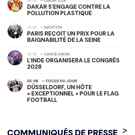
06.08
— DAKAR 2026
DAKAR S'ENGAGE CONTRE LA
POLLUTION PLASTIQUE
06.08
— NATATION
PARIS REÇOIT UN PRIX POUR LA
BAIGNABILITÉ DE LA SEINE
06.08
— CANOË-KAYAK
L'INDE ORGANISERA LE CONGRÈS
2028
05.08
— FOCUS DU JOUR
DÜSSELDORF, UN HÔTE
« EXCEPTIONNEL » POUR LE FLAG
FOOTBALL
05.08
— LUGE
LE RÊVE DE VOIR LA LUGE ALPINE
<
>
COMMUNIQUÉS DE PRESSE
AUX JO « N'EST PAS FINI »