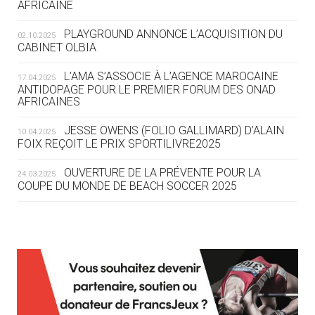
AFRICAINE
DES MONDIAUX À BRISBANE SUR LA
ROUTE DES JO 2032
PLAYGROUND ANNONCE L’ACQUISITION DU
02.10.2025
CABINET OLBIA
05.08
— ALPES FRANÇAISES 2030
LE VILLAGE OLYMPIQUE DES ARAVIS
L’AMA S’ASSOCIE À L’AGENCE MAROCAINE
17.04.2025
SE DESSINE
ANTIDOPAGE POUR LE PREMIER FORUM DES ONAD
AFRICAINES
04.08
— FOCUS DU JOUR
JESSE OWENS (FOLIO GALLIMARD) D’ALAIN
10.04.2025
LE COJOP A TROUVÉ SON VILLAGE
FOIX REÇOIT LE PRIX SPORTILIVRE2025
OLYMPIQUE LYONNAIS
OUVERTURE DE LA PRÉVENTE POUR LA
24.03.2025
COUPE DU MONDE DE BEACH SOCCER 2025
04.08
— ALLEMAGNE
« L'ALLEMAGNE PEUT DÉMONTRER
COMMENT ORGANISER DES JO
RESPONSABLES »
L’AMA FÉLICITE RICHARD POUND ET VALÉRIE
24.03.2025
FOURNEYRON, RÉCOMPENSÉS DE L’ORDRE OLYMPIQUE
L’AMA RECHERCHE DES HÔTES POUR LES
13.03.2025
04.08
— ESCRIME
RÉUNIONS DU CONSEIL DE FONDATION ET DU COMITÉ
LA FIE LANCE LES GRANDES
EXÉCUTIF
MANŒUVRES EN VUE DES JO