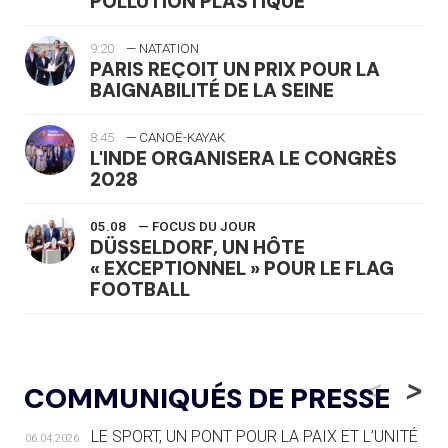
POLLUTION PLASTIQUE
9:20
— NATATION
PARIS REÇOIT UN PRIX POUR LA
BAIGNABILITÉ DE LA SEINE
8:45
— CANOË-KAYAK
L'INDE ORGANISERA LE CONGRÈS
2028
05.08
— FOCUS DU JOUR
DÜSSELDORF, UN HÔTE
« EXCEPTIONNEL » POUR LE FLAG
FOOTBALL
05.08
— LUGE
LE RÊVE DE VOIR LA LUGE ALPINE
<
>
COMMUNIQUÉS DE PRESSE
AUX JO « N'EST PAS FINI »
LE SPORT, UN PONT POUR LA PAIX ET L’UNITÉ
06.04.2026
05.08
— TIR À L'ARC