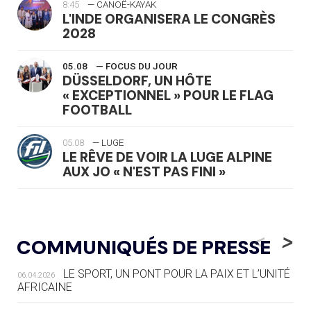
8:45
— CANOË-KAYAK
L'INDE ORGANISERA LE CONGRÈS
2028
05.08
— FOCUS DU JOUR
DÜSSELDORF, UN HÔTE
« EXCEPTIONNEL » POUR LE FLAG
FOOTBALL
05.08
— LUGE
LE RÊVE DE VOIR LA LUGE ALPINE
AUX JO « N'EST PAS FINI »
05.08
— TIR À L'ARC
DES MONDIAUX À BRISBANE SUR LA
<
>
COMMUNIQUÉS DE PRESSE
ROUTE DES JO 2032
LE SPORT, UN PONT POUR LA PAIX ET L’UNITÉ
06.04.2026
05.08
— ALPES FRANÇAISES 2030
AFRICAINE
LE VILLAGE OLYMPIQUE DES ARAVIS
SE DESSINE