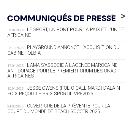
05.08
— LUGE
LE RÊVE DE VOIR LA LUGE ALPINE
<
>
COMMUNIQUÉS DE PRESSE
AUX JO « N'EST PAS FINI »
LE SPORT, UN PONT POUR LA PAIX ET L’UNITÉ
06.04.2026
05.08
— TIR À L'ARC
AFRICAINE
DES MONDIAUX À BRISBANE SUR LA
ROUTE DES JO 2032
PLAYGROUND ANNONCE L’ACQUISITION DU
02.10.2025
CABINET OLBIA
05.08
— ALPES FRANÇAISES 2030
LE VILLAGE OLYMPIQUE DES ARAVIS
L’AMA S’ASSOCIE À L’AGENCE MAROCAINE
17.04.2025
SE DESSINE
ANTIDOPAGE POUR LE PREMIER FORUM DES ONAD
AFRICAINES
04.08
— FOCUS DU JOUR
JESSE OWENS (FOLIO GALLIMARD) D’ALAIN
10.04.2025
LE COJOP A TROUVÉ SON VILLAGE
FOIX REÇOIT LE PRIX SPORTILIVRE2025
OLYMPIQUE LYONNAIS
OUVERTURE DE LA PRÉVENTE POUR LA
24.03.2025
COUPE DU MONDE DE BEACH SOCCER 2025
04.08
— ALLEMAGNE
« L'ALLEMAGNE PEUT DÉMONTRER
COMMENT ORGANISER DES JO
RESPONSABLES »
L’AMA FÉLICITE RICHARD POUND ET VALÉRIE
24.03.2025