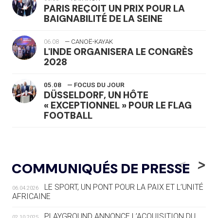
PARIS REÇOIT UN PRIX POUR LA
BAIGNABILITÉ DE LA SEINE
06.08
— CANOË-KAYAK
L'INDE ORGANISERA LE CONGRÈS
2028
05.08
— FOCUS DU JOUR
DÜSSELDORF, UN HÔTE
« EXCEPTIONNEL » POUR LE FLAG
FOOTBALL
05.08
— LUGE
LE RÊVE DE VOIR LA LUGE ALPINE
<
>
COMMUNIQUÉS DE PRESSE
AUX JO « N'EST PAS FINI »
LE SPORT, UN PONT POUR LA PAIX ET L’UNITÉ
06.04.2026
05.08
— TIR À L'ARC
AFRICAINE
DES MONDIAUX À BRISBANE SUR LA
ROUTE DES JO 2032
PLAYGROUND ANNONCE L’ACQUISITION DU
02.10.2025